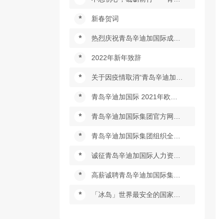
*
新春贺词
*
热烈庆祝青岛辛迪加国际成立23周年
*
2022年新年致辞
*
关于因疫情取消“青岛辛迪加国际2021年英国高端劳务项目研讨会暨欧美澳项目说明会”的通知
*
青岛辛迪加国际 2021年欧洲市场研讨会 暨 欧美澳项目说明会
*
青岛辛迪加国际集团官方网站浏览指南
*
青岛辛迪加国际集团组织全体员工观看“庆祝中国共产党成立100周年大会”
*
诚征青岛辛迪加国际人力资源服务集团公司各地《出国服务区域平台》的邀请函
*
高薪诚聘青岛辛迪加国际集团总经理及经理
*
「冰岛」世界最安全的国家急招厨师！