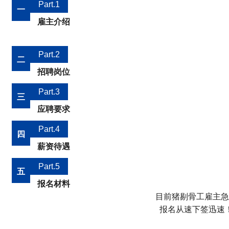
Part.1
一
雇主介绍
Part.2
二
招聘岗位
Part.3
三
应聘要求
Part.4
四
薪资待遇
Part.5
五
报名材料
目前猪剔骨工雇主急
报名从速下签迅速