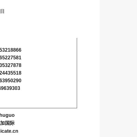
目
3218866
5227581
5327878
4435518
3950290
9639303
huguo
加国际
ate.cn