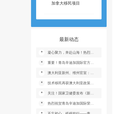
加拿大移民项目
最新动态
*
凝心聚力，奔赴山海！热烈庆祝青岛辛迪加国际成立25周年！
*
重要！青岛辛迪加国际官方公众号迁移通知
*
澳大利亚新州、维州官宣：未接种疫苗的旅客入境不需要7天隔离
*
技术移民再获澳大利亚政策优待！
*
关注！国家卫健委发布《新型冠状病毒肺炎诊疗方案（试行第九版）》
*
热烈祝贺青岛辛迪加国际荣获“二零二一年度山东省对外劳务合作行业先进单位”荣誉称号！
*
不忘初心，砥砺前行——青岛辛迪加国际集团2021年度优秀表彰大会顺利召开！