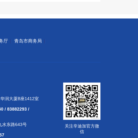
务厅
青岛市商务局
华润大厦B座1412室
 / 83882293 /
水东路643号
关注辛迪加官方微
信
57