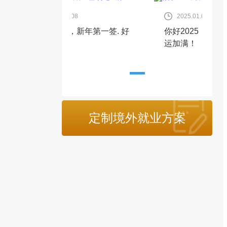
8
2025.01.08
，新年第一签. 好
你好2025，新年第一签. 好
你
运加满！
运
定制境外就业方案